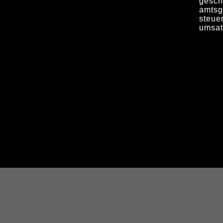
geschä
amtsg
steue
umsat