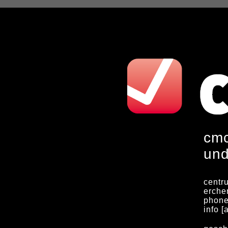
cmc
und
centr
erche
phone
info [